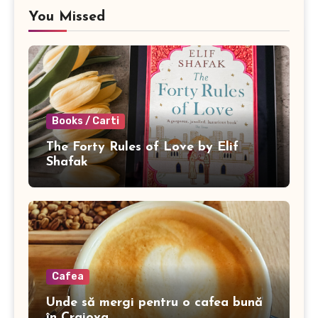
You Missed
Books / Carti
The Forty Rules of Love by Elif
Shafak
Cafea
Unde să mergi pentru o cafea bună
în Craiova