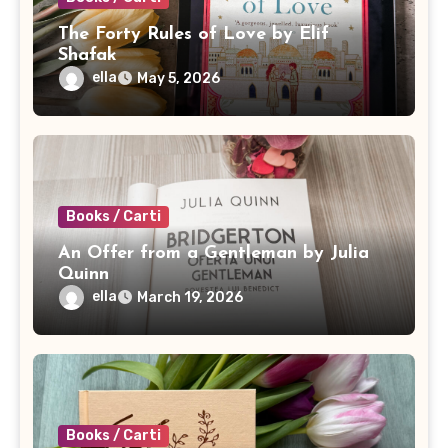
The Forty Rules of Love by Elif
Shafak
ella
May 5, 2026
Books / Carti
An Offer from a Gentleman by Julia
Quinn
ella
March 19, 2026
Books / Carti