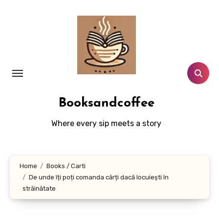
Skip
to
content
Booksandcoffee
Where every sip meets a story
Home
Books / Carti
De unde îți poți comanda cărți dacă locuiești în
străinătate