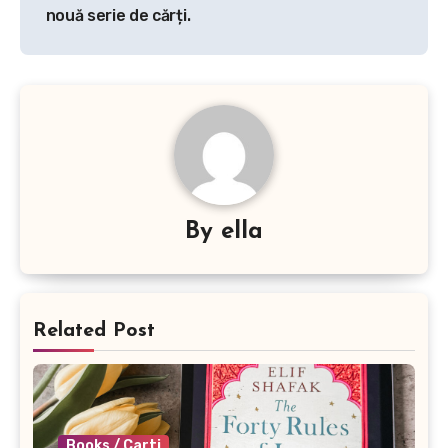
navigation
nouă serie de cărți.
By
ella
Related Post
Books / Carti