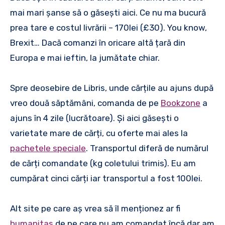
mai mari șanse să o găsești aici. Ce nu ma bucură
prea tare e costul livrării – 170lei (£30). You know,
Brexit… Dacă comanzi în oricare altă țară din
Europa e mai ieftin, la jumătate chiar.
Spre deosebire de Libris, unde cărțile au ajuns după
vreo două săptămâni, comanda de pe
Bookzone
a
ajuns în 4 zile (lucrătoare). Și aici găsești o
varietate mare de cărți, cu oferte mai ales la
pachetele speciale
. Transportul diferă de numărul
de cărți comandate (kg coletului trimis). Eu am
cumpărat cinci cărți iar transportul a fost 100lei.
Alt site pe care aș vrea să îl menționez ar fi
humanitas
de pe care nu am comandat încă dar am