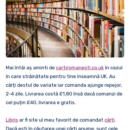
Mai întâi aș aminti de
cartiromanesti.co.uk
în cazul
în care străinătate pentru tine înseamnă UK. Au
cărți destul de variate iar comanda ajunge repejor,
2-4 zile. Livrarea costă £1,80 însă dacă comanzi de
cel puțin £40, livrarea e gratis.
Libris
ar fi site ul meu favorit de comandat
cărți
.
Dacă ești în căutarea unei cărți anume, sunt cele