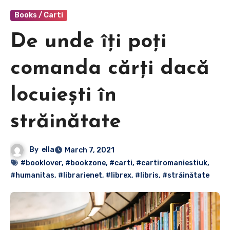
Books / Carti
De unde îți poți
comanda cărți dacă
locuiești în
străinătate
By
ella
March 7, 2021
#booklover
,
#bookzone
,
#carti
,
#cartiromaniestiuk
,
#humanitas
,
#librarienet
,
#librex
,
#libris
,
#străinătate